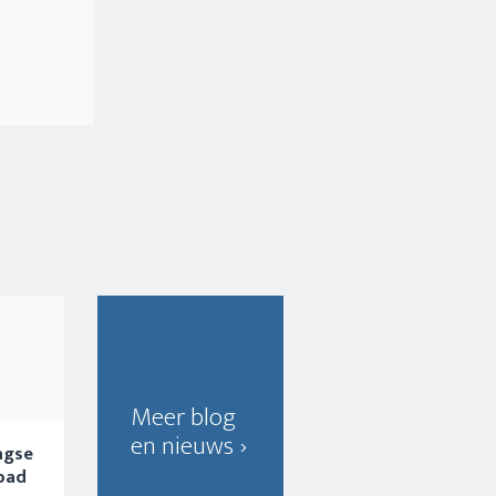
Meer blog
en nieuws
gse
bad