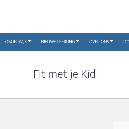
ONDERWIJS
NIEUWE LEERLING
OVER ONS
D
Fit met je Kid